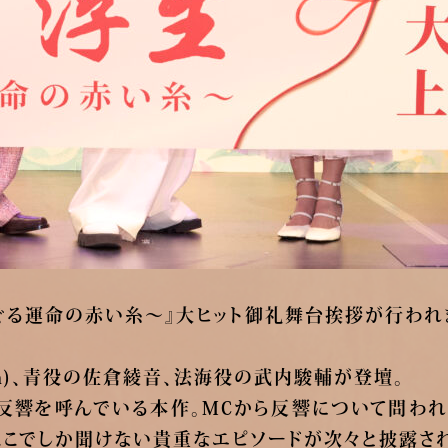
めぐる運命の赤い糸～』大ヒット御礼舞台挨拶が行われ
an)、青役の佐倉綾音、法海役の武内駿輔が登壇。
な反響を呼んでいる本作。MCから反響について問わ
ここでしか聞けない貴重なエピソードが次々と披露され