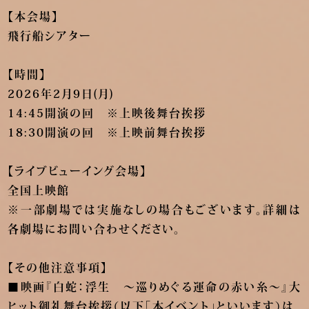
【本会場】
飛行船シアター
【時間】
2026年2月9日(月)
14:45開演の回 ※上映後舞台挨拶
18:30開演の回 ※上映前舞台挨拶
【ライブビューイング会場】
全国上映館
※一部劇場では実施なしの場合もございます。詳細は
各劇場にお問い合わせください。
【その他注意事項】
■映画『白蛇：浮生 ～巡りめぐる運命の赤い糸～』大
ヒット御礼舞台挨拶（以下「本イベント」といいます）は、