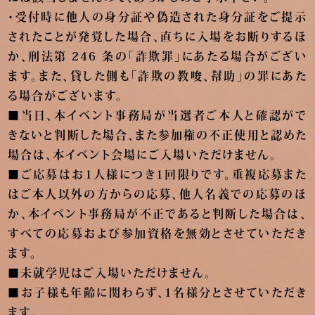
・受付時に他人の身分証や偽造された身分証をご提示
されたことが発覚した場合、直ちに入場をお断りするほ
か、刑法第 246 条の「詐欺罪」にあたる場合がござい
ます。また、貸した側も「詐欺の教唆、幇助」の罪にあた
る場合がございます。
■当日、本イベント事務局が当選者ご本人と確認がで
きないと判断した場合、また参加権の不正使用と認めた
場合は、本イベント会場にご入場いただけません。
■ご応募はお1人様につき1回限りです。重複応募また
はご本人以外の方からの応募、他人名義での応募のほ
か、本イベント事務局が不正であると判断した場合は、
すべての応募および参加資格を無効とさせていただき
ます。
■未就学児はご入場いただけません。
■お子様も年齢に関わらず、1名様分とさせていただき
ます。