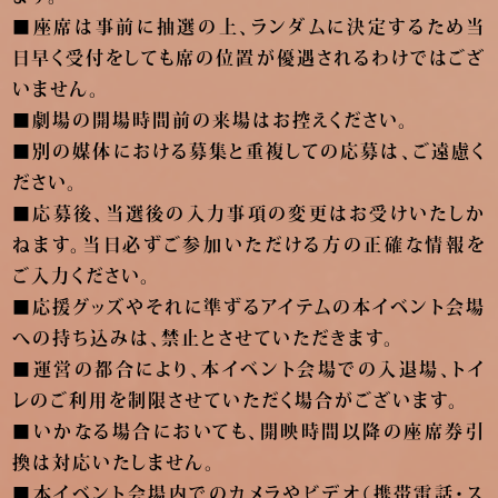
■座席は事前に抽選の上、ランダムに決定するため当
日早く受付をしても席の位置が優遇されるわけではござ
いません。
■劇場の開場時間前の来場はお控えください。
■別の媒体における募集と重複しての応募は、ご遠慮く
ださい。
■応募後、当選後の入力事項の変更はお受けいたしか
ねます。当日必ずご参加いただける方の正確な情報を
ご入力ください。
■応援グッズやそれに準ずるアイテムの本イベント会場
への持ち込みは、禁止とさせていただきます。
■運営の都合により、本イベント会場での入退場、トイ
レのご利用を制限させていただく場合がございます。
■いかなる場合においても、開映時間以降の座席券引
換は対応いたしません。
■本イベント会場内でのカメラやビデオ（携帯電話・ス