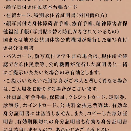
・顔写真付き住民基本台帳カード
・在留カード、特別永住者証明書（外国籍の方）
・顔写真付き身体障碍者手帳、療育手帳、精神障害者保
健福祉手帳（写真貼り替え防止がなされているもの）
国または地方公共団体等公的機関が発行した顔写真付
き身分証明書
・パスポート、顔写真付き学生証の場合は、現住所を確
認できる住民票等、公的機関が発行した証明書と一緒
にご提示いただいた場合のみ有効とします。
・ご提示いただいた顔写真がご本人と著しく異なる場合
は、ご入場をお断りする場合がございます。
・社員証、年金手帳、保険証、クレジットカード、定期券、
診察券、ポイントカード、公共料金払込票等は、有効な
身分証明書には該当しません。また、コピーした身分証
明書、有効期限切れの身分証明書も有効な身分証明書
には該当しませんので、あらかじめご了承下さい。